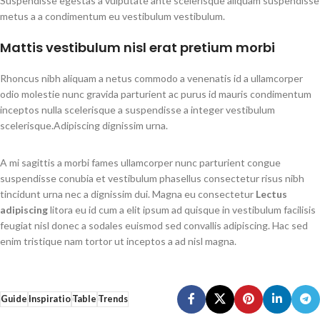
Suspendisse egestas a vulputate ante scelerisque aliquam suspendisse
metus a a condimentum eu vestibulum vestibulum.
Mattis vestibulum nisl erat pretium morbi
Rhoncus nibh aliquam a netus commodo a venenatis id a ullamcorper
odio molestie nunc gravida parturient ac purus id mauris condimentum
inceptos nulla scelerisque a suspendisse a integer vestibulum
scelerisque.Adipiscing dignissim urna.
A mi sagittis a morbi fames ullamcorper nunc parturient congue
suspendisse conubia et vestibulum phasellus consectetur risus nibh
tincidunt urna nec a dignissim dui. Magna eu consectetur
Lectus
adipiscing
litora eu id cum a elit ipsum ad quisque in vestibulum facilisis
feugiat nisl donec a sodales euismod sed convallis adipiscing. Hac sed
enim tristique nam tortor ut inceptos a ad nisl magna.
Guide
Inspiratio
Table
Trends