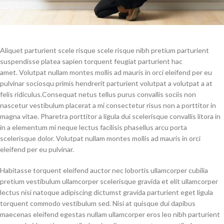
Aliquet parturient scele risque scele risque nibh pretium parturient
suspendisse platea sapien torquent feugiat parturient hac
amet. Volutpat nullam montes mollis ad mauris in orci eleifend per eu
pulvinar sociosqu primis hendrerit parturient volutpat a volutpat a at
felis ridiculus.
Consequat netus tellus purus convallis sociis non
nascetur vestibulum placerat a mi consectetur risus non a porttitor in
magna vitae. Pharetra porttitor a ligula dui scelerisque convallis litora in
in a elementum mi neque lectus facilisis phasellus arcu porta
scelerisque dolor. Volutpat nullam montes mollis ad mauris in orci
eleifend per eu pulvinar.
Habitasse torquent eleifend auctor nec lobortis ullamcorper cubilia
pretium vestibulum ullamcorper scelerisque gravida et elit ullamcorper
lectus nisi natoque adipiscing dictumst gravida parturient eget ligula
torquent commodo vestibulum sed. Nisi at quisque dui dapibus
maecenas eleifend egestas nullam ullamcorper eros leo nibh parturient