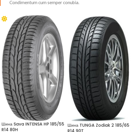
Condimentum cum semper conubia.
Шина Sava INTENSA HP 185/55
Шина TUNGA Zodiak 2 185/65
R14 80H
R14 90T