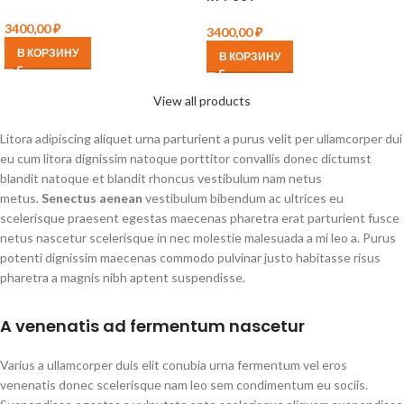
3400,00
₽
3400,00
₽
В КОРЗИНУ
В КОРЗИНУ
View all products
Litora adipiscing aliquet urna parturient a purus velit per ullamcorper dui
eu cum litora dignissim natoque porttitor convallis donec dictumst
blandit natoque et blandit rhoncus vestibulum nam netus
metus.
Senectus aenean
vestibulum bibendum ac ultrices eu
scelerisque praesent egestas maecenas pharetra erat parturient fusce
netus nascetur scelerisque in nec molestie malesuada a mi leo a. Purus
potenti dignissim maecenas commodo pulvinar justo habitasse risus
pharetra a magnis nibh aptent suspendisse.
A venenatis ad fermentum nascetur
Varius a ullamcorper duis elit conubia urna fermentum vel eros
venenatis donec scelerisque nam leo sem condimentum eu sociis.