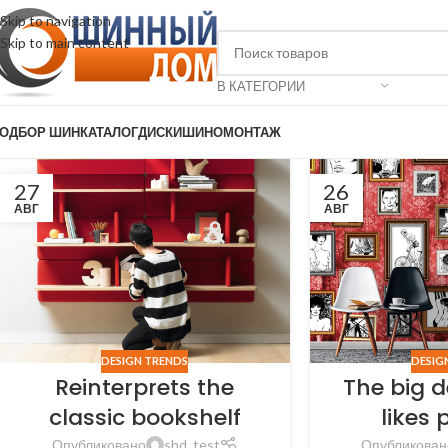
Skip to navigation
Skip to main content
В КАТЕГОРИИ
ОДБОР ШИН
КАТАЛОГ
ДИСКИ
ШИНОМОНТАЖ
27
26
АВГ
АВГ
DESIGN TRENDS
DESIG
Reinterprets the
The big d
classic bookshelf
likes 
Опубликовано
shd_test
Опубликован