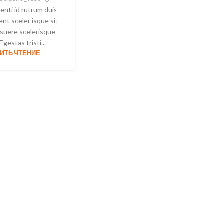
tenti id rutrum duis
ent sceler isque sit
suere scelerisque
Egestas tristi...
ИТЬ ЧТЕНИЕ