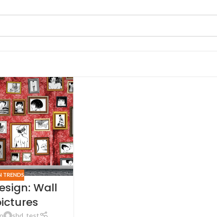
N TRENDS
esign: Wall
pictures
о
shd_test