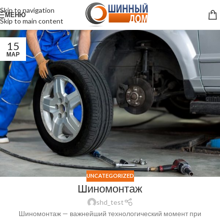
Skip to navigation
МЕНЮ
Skip to main content
15
МАР
UNCATEGORIZED
Шиномонтаж
shd_test
Шиномонтаж — важнейший технологический момент при