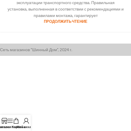
эксплуатации транспортного средства. Правильная
установка, выполненная в соответствии с рекомендациями и
правилами монтажа, гарантирует
ПРОДОЛЖИТЬ ЧТЕНИЕ
Сеть магазинов "Шинный Дом", 2024 г.
оковая панель
аталог
Корзина
Мой аккаунт