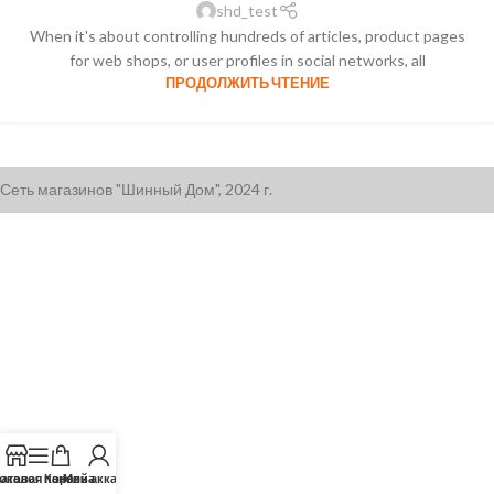
shd_test
When it's about controlling hundreds of articles, product pages
for web shops, or user profiles in social networks, all
ПРОДОЛЖИТЬ ЧТЕНИЕ
Сеть магазинов "Шинный Дом", 2024 г.
оковая панель
аталог
Корзина
Мой аккаунт