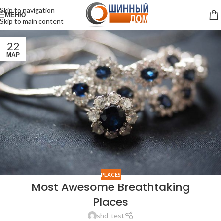
Skip to navigation
МЕНЮ
Skip to main content
22
МАР
PLACES
Most Awesome Breathtaking
Places
shd_test