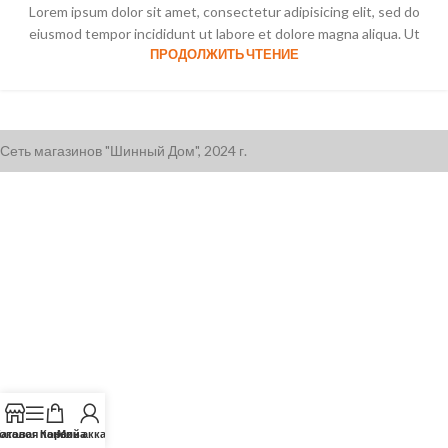
Lorem ipsum dolor sit amet, consectetur adipisicing elit, sed do
eiusmod tempor incididunt ut labore et dolore magna aliqua. Ut
ПРОДОЛЖИТЬ ЧТЕНИЕ
Сеть магазинов "Шинный Дом", 2024 г.
оковая панель
аталог
Корзина
Мой аккаунт