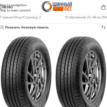
Skip to navigation
МЕНЮ
Skip to main content
Главная
Shop
Страница 2
Отображение 25–48 из 396
Показать боковую панель